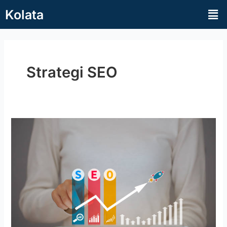
Skip
Kolata
to
content
Strategi SEO
Meningkatkan
Peringkat
SEO-
mu
untuk
Mencapai
Keberhasilan
di
Industri