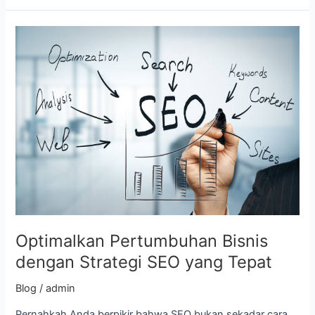
Optimalkan
Pertumbuhan
Bisnis
dengan
Strategi
SEO
yang
Tepat
Optimalkan Pertumbuhan Bisnis
dengan Strategi SEO yang Tepat
Blog
/
admin
Pernahkah Anda berpikir bahwa SEO bukan sekadar cara