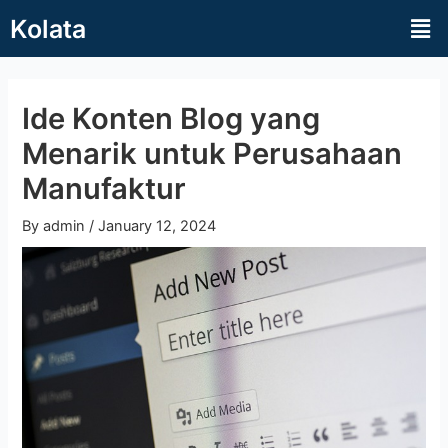
Skip
Post
Kolata
to
navigation
content
Ide Konten Blog yang
Menarik untuk Perusahaan
Manufaktur
By
admin
/
January 12, 2024